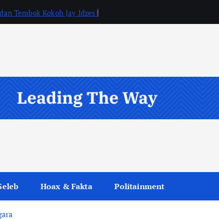
, dan Tembok Kokoh Jay Idzes!
Seleb
Hoax & Fakta
Politainment
gara