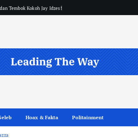
, dan Tembok Kokoh Jay Idzes!
Seleb
Hoax & Fakta
Politainment
azza