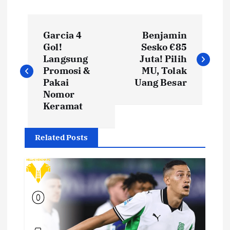
N
Garcia 4
Benjamin
a
Gol!
Sesko €85
Langsung
Juta! Pilih
v
Promosi &
MU, Tolak
Pakai
Uang Besar
i
Nomor
Keramat
g
Related Posts
a
s
i
p