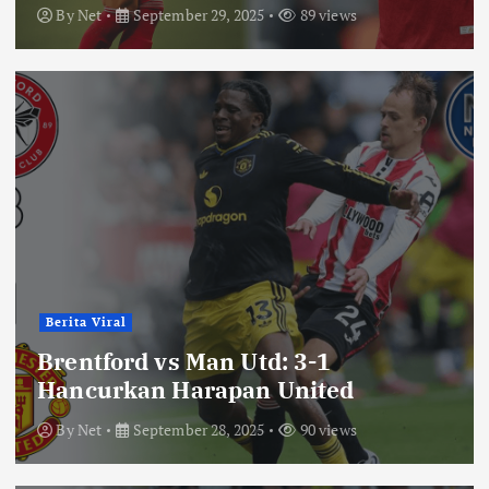
By
Net
September 29, 2025
89 views
Berita Viral
Brentford vs Man Utd: 3-1
Hancurkan Harapan United
By
Net
September 28, 2025
90 views