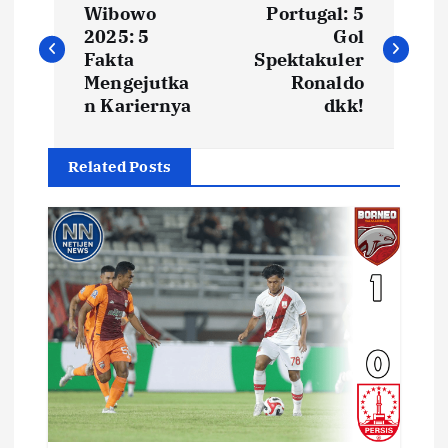
a
Wibowo
Portugal: 5
2025: 5
Gol
v
Fakta
Spektakuler
Mengejutka
Ronaldo
i
n Kariernya
dkk!
g
Related Posts
a
s
i
p
o