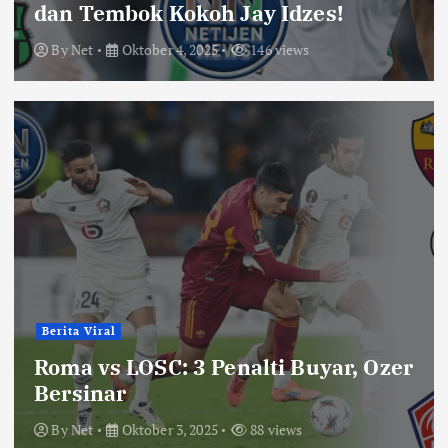
dan Tembok Kokoh Jay Idzes!
By
Net
Oktober 4, 2025
146 views
Berita Viral
Roma vs LOSC: 3 Penalti Buyar, Ozer
Bersinar
By
Net
Oktober 3, 2025
88 views