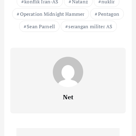
konflik Iran-AS
Natanz
nuklir
Operation Midnight Hammer
Pentagon
Sean Parnell
serangan militer AS
Net
N