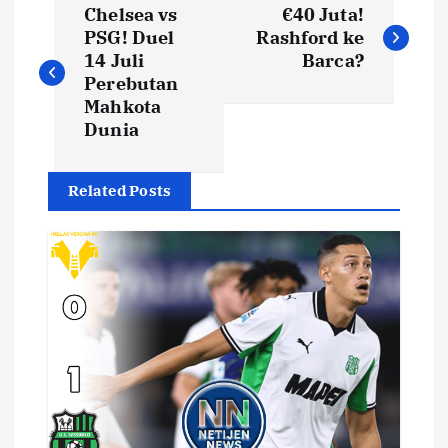
Chelsea vs
€40 Juta!
a
PSG! Duel
Rashford ke
14 Juli
Barca?
v
Perebutan
Mahkota
i
Dunia
g
Related Posts
a
s
i
p
o