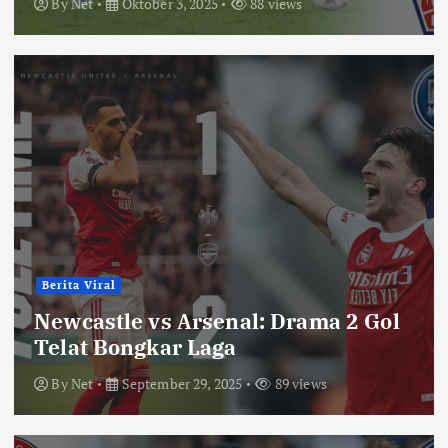
By
Net
Oktober 3, 2025
88 views
Berita Viral
Newcastle vs Arsenal: Drama 2 Gol
Telat Bongkar Laga
By
Net
September 29, 2025
89 views