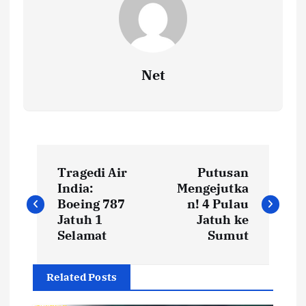
Net
N
Tragedi Air
Putusan
a
India:
Mengejutka
Boeing 787
n! 4 Pulau
v
Jatuh 1
Jatuh ke
Selamat
Sumut
i
Related Posts
g