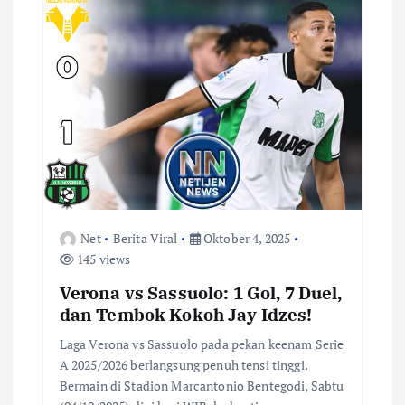
a
s
i
p
o
s
Net
Berita Viral
Oktober 4, 2025
145 views
Verona vs Sassuolo: 1 Gol, 7 Duel,
dan Tembok Kokoh Jay Idzes!
Laga Verona vs Sassuolo pada pekan keenam Serie
A 2025/2026 berlangsung penuh tensi tinggi.
Bermain di Stadion Marcantonio Bentegodi, Sabtu