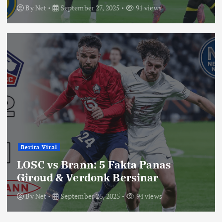
By
Net
September 27, 2025
91 views
Berita Viral
LOSC vs Brann: 5 Fakta Panas
Giroud & Verdonk Bersinar
By
Net
September 26, 2025
94 views