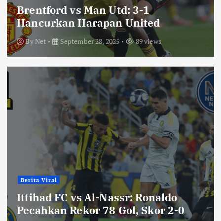
Brentford vs Man Utd: 3-1
Hancurkan Harapan United
By
Net
September 28, 2025
89 views
Berita Viral
Ittihad FC vs Al-Nassr: Ronaldo
Pecahkan Rekor 78 Gol, Skor 2-0