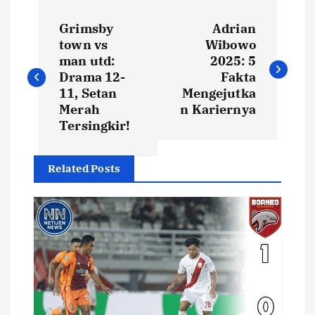
N
Grimsby
Adrian
a
town vs
Wibowo
man utd:
2025: 5
v
Drama 12-
Fakta
11, Setan
Mengejutka
i
Merah
n Kariernya
Tersingkir!
g
Related Posts
a
s
i
p