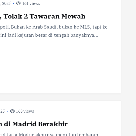
, 2025
161 views
i, Tolak 2 Tawaran Mewah
oli. Bukan ke Arab Saudi, bukan ke MLS, tapi ke
 ini jadi kejutan besar di tengah banyaknya…
025
168 views
n di Madrid Berakhir
rid Luka Modric akhirnya menutup lembaran