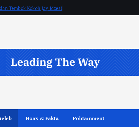
, dan Tembok Kokoh Jay Idzes!
Seleb
Hoax & Fakta
Politainment