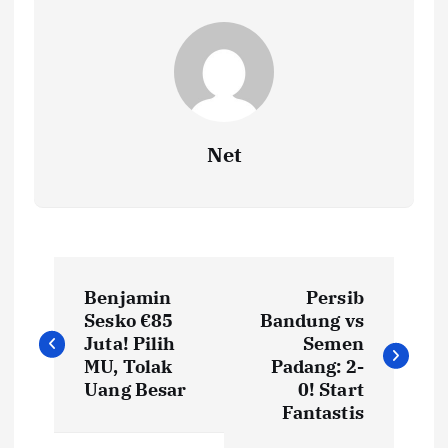
Net
N
Benjamin
Persib
a
Sesko €85
Bandung vs
Juta! Pilih
Semen
v
MU, Tolak
Padang: 2-
Uang Besar
0! Start
i
Fantastis