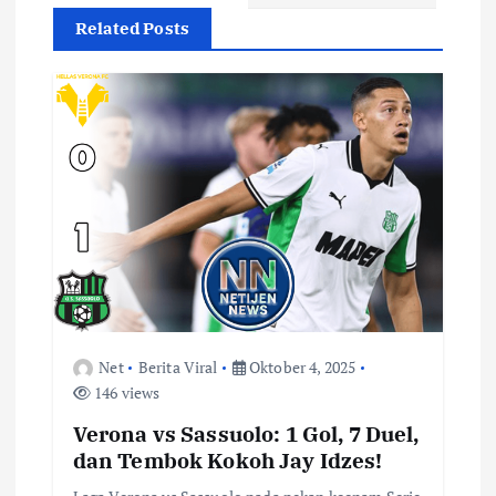
g
Related Posts
a
s
i
p
o
s
Net
Berita Viral
Oktober 4, 2025
146 views
Verona vs Sassuolo: 1 Gol, 7 Duel,
dan Tembok Kokoh Jay Idzes!