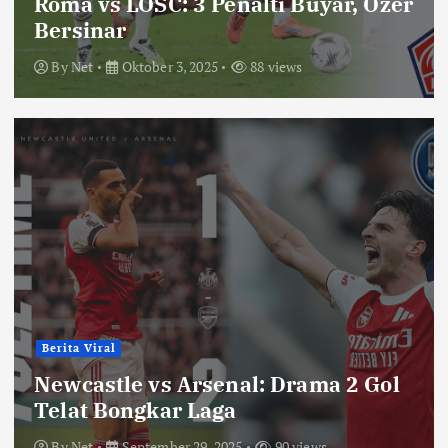
Roma vs LOSC: 3 Penalti Buyar, Ozer
Bersinar
By
Net
Oktober 3, 2025
88 views
Berita Viral
Newcastle vs Arsenal: Drama 2 Gol
Telat Bongkar Laga
By
Net
September 29, 2025
90 views