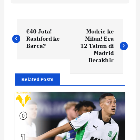
N
€40 Juta!
Modric ke
a
Rashford ke
Milan! Era
Barca?
12 Tahun di
v
Madrid
Berakhir
i
Related Posts
g
a
s
i