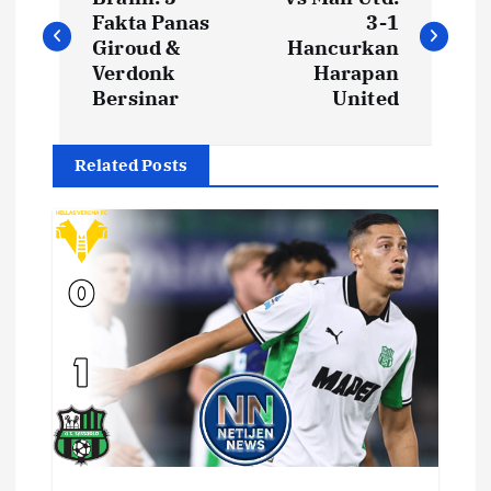
a
Fakta Panas
3-1
v
Giroud &
Hancurkan
Verdonk
Harapan
i
Bersinar
United
g
Related Posts
a
s
i
p
o
s