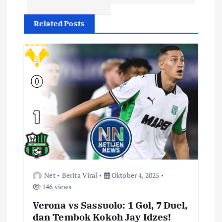
g
Related Posts
a
s
i
p
o
s
Net
Berita Viral
Oktober 4, 2025
146 views
Verona vs Sassuolo: 1 Gol, 7 Duel,
dan Tembok Kokoh Jay Idzes!