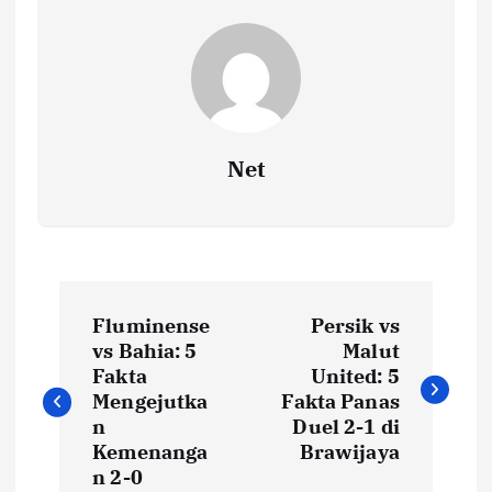
Net
N
Fluminense
Persik vs
a
vs Bahia: 5
Malut
Fakta
United: 5
v
Mengejutka
Fakta Panas
n
Duel 2-1 di
i
Kemenanga
Brawijaya
n 2-0