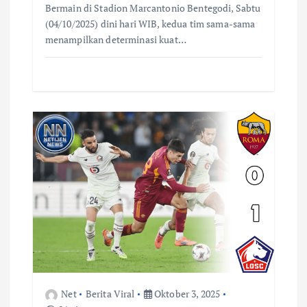
Bermain di Stadion Marcantonio Bentegodi, Sabtu
(04/10/2025) dini hari WIB, kedua tim sama-sama
menampilkan determinasi kuat…
Net
Berita Viral
Oktober 3, 2025