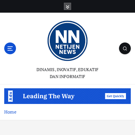
S
k
i
p
t
o
c
o
n
t
DINAMIS, INOVATIF, EDUKATIF
e
DAN INFORMATIF
n
t
Home