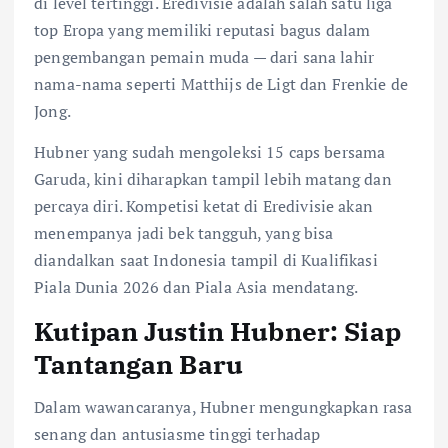
di level tertinggi. Eredivisie adalah salah satu liga
top Eropa yang memiliki reputasi bagus dalam
pengembangan pemain muda — dari sana lahir
nama-nama seperti Matthijs de Ligt dan Frenkie de
Jong.
Hubner yang sudah mengoleksi 15 caps bersama
Garuda, kini diharapkan tampil lebih matang dan
percaya diri. Kompetisi ketat di Eredivisie akan
menempanya jadi bek tangguh, yang bisa
diandalkan saat Indonesia tampil di Kualifikasi
Piala Dunia 2026 dan Piala Asia mendatang.
Kutipan Justin Hubner: Siap
Tantangan Baru
Dalam wawancaranya, Hubner mengungkapkan rasa
senang dan antusiasme tinggi terhadap