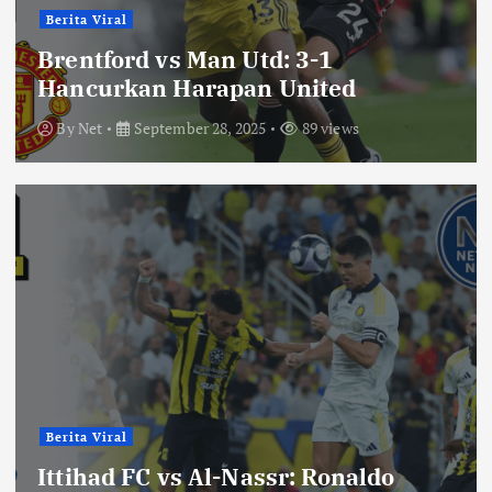
Berita Viral
Brentford vs Man Utd: 3-1
Hancurkan Harapan United
By
Net
September 28, 2025
89 views
Berita Viral
Ittihad FC vs Al-Nassr: Ronaldo