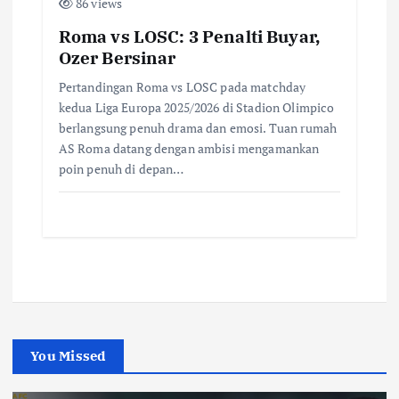
86 views
Roma vs LOSC: 3 Penalti Buyar,
Ozer Bersinar
Pertandingan Roma vs LOSC pada matchday
kedua Liga Europa 2025/2026 di Stadion Olimpico
berlangsung penuh drama dan emosi. Tuan rumah
AS Roma datang dengan ambisi mengamankan
poin penuh di depan…
You Missed