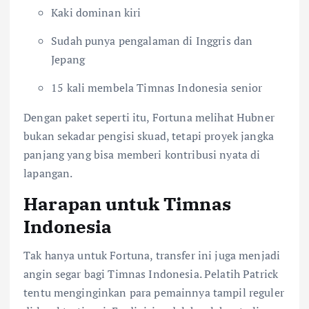
Kaki dominan kiri
Sudah punya pengalaman di Inggris dan
Jepang
15 kali membela Timnas Indonesia senior
Dengan paket seperti itu, Fortuna melihat Hubner
bukan sekadar pengisi skuad, tetapi proyek jangka
panjang yang bisa memberi kontribusi nyata di
lapangan.
Harapan untuk Timnas
Indonesia
Tak hanya untuk Fortuna, transfer ini juga menjadi
angin segar bagi Timnas Indonesia. Pelatih Patrick
tentu menginginkan para pemainnya tampil reguler