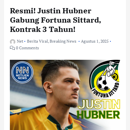
Resmi! Justin Hubner
Gabung Fortuna Sittard,
Kontrak 3 Tahun!
Net
Berita Viral
,
Breaking News
Agustus 1, 2025
0 Comments