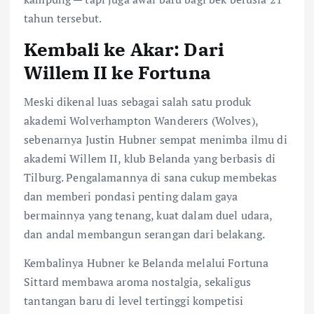
tahun tersebut.
Kembali ke Akar: Dari
Willem II ke Fortuna
Meski dikenal luas sebagai salah satu produk
akademi Wolverhampton Wanderers (Wolves),
sebenarnya Justin Hubner sempat menimba ilmu di
akademi Willem II, klub Belanda yang berbasis di
Tilburg. Pengalamannya di sana cukup membekas
dan memberi pondasi penting dalam gaya
bermainnya yang tenang, kuat dalam duel udara,
dan andal membangun serangan dari belakang.
Kembalinya Hubner ke Belanda melalui Fortuna
Sittard membawa aroma nostalgia, sekaligus
tantangan baru di level tertinggi kompetisi