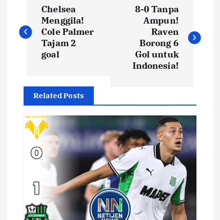
N
Chelsea
8-0 Tanpa
a
Menggila!
Ampun!
Cole Palmer
Raven
v
Tajam 2
Borong 6
goal
Gol untuk
i
Indonesia!
g
Related Posts
a
s
i
p
o