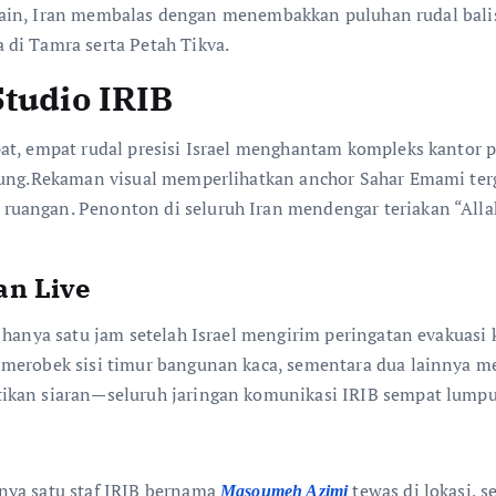
si lain, Iran membalas dengan menembakkan puluhan rudal balis
di Tamra serta Petah Tikva.
Studio IRIB
at, empat rudal presisi Israel menghantam kompleks kantor 
gsung.Rekaman visual memperlihatkan anchor Sahar Emami ter
uangan. Penonton di seluruh Iran mendengar teriakan “Allah
an Live
 hanya satu jam setelah Israel mengirim peringatan evakuasi
a merobek sisi timur bangunan kaca, sementara dua lainnya
ikan siaran—seluruh jaringan komunikasi IRIB sempat lumpuh
nya satu staf IRIB bernama
tewas di lokasi, 
Masoumeh Azimi