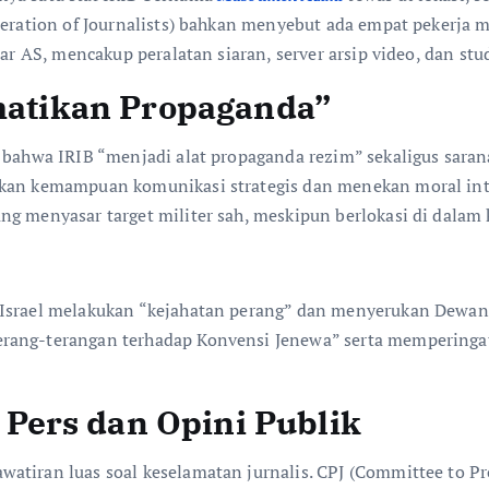
ederation of Journalists) bahkan menyebut ada empat pekerja
lar AS, mencakup peralatan siaran, server arsip video, dan stu
ematikan Propaganda”
n bahwa IRIB “menjadi alat propaganda rezim” sekaligus sara
hkan kemampuan komunikasi strategis dan menekan moral inte
g menyasar target militer sah, meskipun berlokasi di dalam 
h Israel melakukan “kejahatan perang” dan menyerukan Dewa
erang-terangan terhadap Konvensi Jenewa” serta memperinga
Pers dan Opini Publik
atiran luas soal keselamatan jurnalis. CPJ (Committee to P