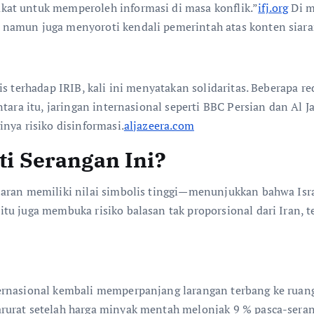
at untuk memperoleh informasi di masa konflik.”
ifj.org
Di m
namun juga menyoroti kendali pemerintah atas konten siara
is terhadap IRIB, kali ini menyatakan solidaritas. Beberapa r
ntara itu, jaringan internasional seperti BBC Persian dan Al
nya risiko disinformasi.
aljazeera.com
rti Serangan Ini?
iaran memiliki nilai simbolis tinggi—menunjukkan bahwa Isr
tu juga membuka risiko balasan tak proporsional dari Iran, 
rnasional kembali memperpanjang larangan terbang ke ruang 
urat setelah harga minyak mentah melonjak 9 % pasca-serang