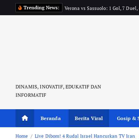
S
Trending News:
Verona vs Sassuolo: 1 Gol, 7 Duel
k
i
p
t
o
c
o
n
t
DINAMIS, INOVATIF, EDUKATIF DAN
e
INFORMATIF
n
t
Beranda
Berita Viral
Gosip & 
Home
Live Dibom! 4 Rudal Israel Hancurkan TV Iran