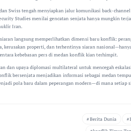
an Swiss tengah menyiapkan jalur komunikasi back-channel 
l Security Studies menilai gencatan senjata hanya mungkin ter
uklir Iran.
siaran langsung memperlihatkan dimensi baru konflik: peran
kerusakan properti, dan terhentinya siaran nasional—hanya s
mentara kebebasan pers di medan konflik kian terhimpit.
n dan upaya diplomasi multilateral untuk mencegah eskalasi l
onflik bersenjata menjadikan informasi sebagai medan tempur 
menjadi pola baru dalam peperangan modern—di mana setiap s
Berita Dunia