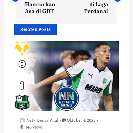
v
Hancurkan
di Laga
Asa di GBT
Perdana!
i
Related Posts
g
a
s
i
p
o
s
Net
Berita Viral
Oktober 4, 2025
146 views