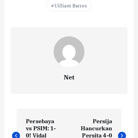
Uilliam Barros
Net
N
Persebaya
Persija
a
vs PSIM: 1-
Hancurkan
0! Vidal
Persita 4-0