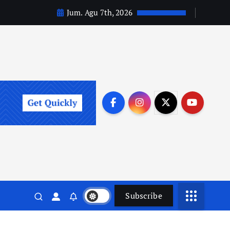
Jum. Agu 7th, 2026
Subscribe