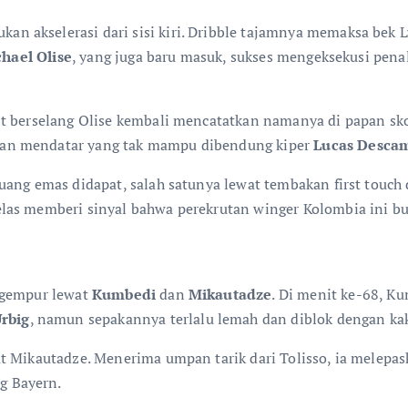
kan akselerasi dari sisi kiri. Dribble tajamnya memaksa bek 
hael Olise
, yang juga baru masuk, sukses mengeksekusi pena
t berselang Olise kembali mencatatkan namanya di papan skor
an mendatar yang tak mampu dibendung kiper
Lucas Desca
uang emas didapat, salah satunya lewat tembakan first touch
las memberi sinyal bahwa perekrutan winger Kolombia ini b
ggempur lewat
Kumbedi
dan
Mikautadze
. Di menit ke-68, Ku
Urbig
, namun sepakannya terlalu lemah dan diblok dengan kak
t Mikautadze. Menerima umpan tarik dari Tolisso, ia melepas
g Bayern.