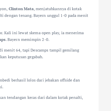
Lyon,
Clinton Mata
, menjatuhkannya di kotak
lti dengan tenang. Bayern unggul 1-0 pada menit
. Kali ini lewat skema open play, ia menerima
mps
. Bayern memimpin 2-0.
 di menit 64, tapi Descamps tampil gemilang
ukan keputusan gegabah.
mbedi berhasil lolos dari jebakan offside dan
i.
kan tendangan keras dari dalam kotak penalti,