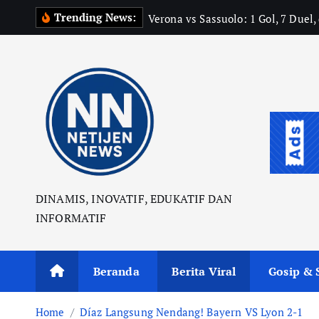
S
Trending News:
Verona vs Sassuolo: 1 Gol, 7 Duel
k
i
p
t
o
c
o
n
t
DINAMIS, INOVATIF, EDUKATIF DAN
e
INFORMATIF
n
t
Beranda
Berita Viral
Gosip & 
Home
Díaz Langsung Nendang! Bayern VS Lyon 2-1