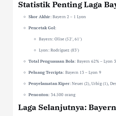
Statistik Penting Laga Ba
Skor Akhir
: Bayern 2 – 1 Lyon
Pencetak Gol
:
Bayern: Olise (52′, 61′)
Lyon: Rodríguez (83′)
Total Penguasaan Bola
: Bayern 62% – Lyon 
Peluang Tercipta
: Bayern 13 – Lyon 9
Penyelamatan Kiper
: Neuer (2), Urbig (1), D
Penonton
: 34.500 orang
Laga Selanjutnya: Bayer