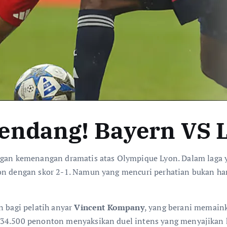
endang! Bayern VS L
 kemenangan dramatis atas Olympique Lyon. Dalam laga yang
yon dengan skor 2-1. Namun yang mencuri perhatian bukan ha
n bagi pelatih anyar
Vincent Kompany
, yang berani memain
i 34.500 penonton menyaksikan duel intens yang menyajikan