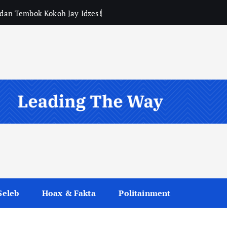
, dan Tembok Kokoh Jay Idzes!
Seleb
Hoax & Fakta
Politainment