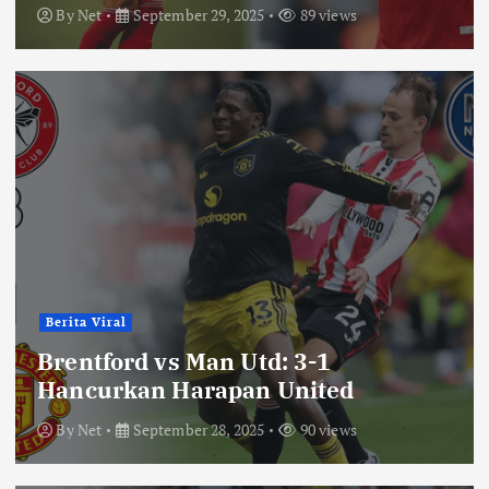
By
Net
September 29, 2025
89 views
Berita Viral
Brentford vs Man Utd: 3-1
Hancurkan Harapan United
By
Net
September 28, 2025
90 views