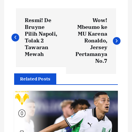
N
Resmi! De
Wow!
a
Bruyne
Mbeumo ke
Pilih Napoli,
MU Karena
v
Tolak 2
Ronaldo,
Tawaran
Jersey
i
Mewah
Pertamanya
No.7
g
Related Posts
a
s
i
p