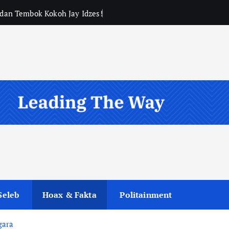
, dan Tembok Kokoh Jay Idzes!
Seleb
Hoax & Fakta
Politainment
gara