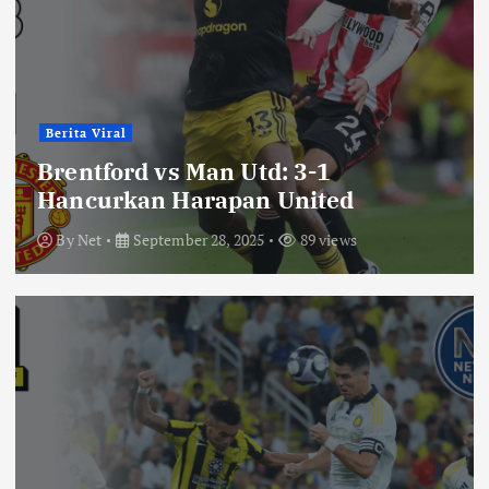
Berita Viral
Brentford vs Man Utd: 3-1
Hancurkan Harapan United
By
Net
September 28, 2025
89 views