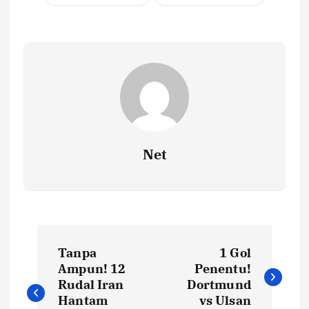
Net
N
Tanpa
1 Gol
a
Ampun! 12
Penentu!
Rudal Iran
Dortmund
v
Hantam
vs Ulsan