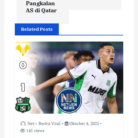
Pangkalan
i
AS di Qatar
g
Related Posts
a
s
i
p
o
s
Net
Berita Viral
Oktober 4, 2025
145 views