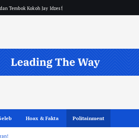
, dan Tembok Kokoh Jay Idzes!
Seleb
Hoax & Fakta
Politainment
ran!