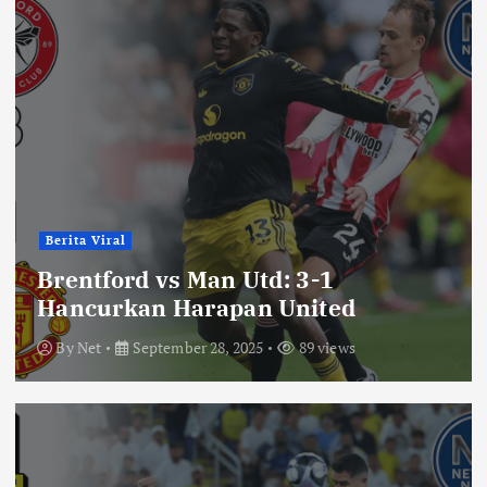
Berita Viral
Brentford vs Man Utd: 3-1
Hancurkan Harapan United
By
Net
September 28, 2025
89 views