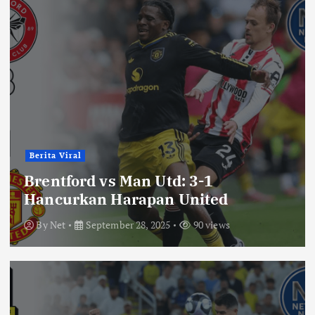
Berita Viral
Brentford vs Man Utd: 3-1
Hancurkan Harapan United
By
Net
September 28, 2025
90 views