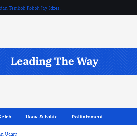
, dan Tembok Kokoh Jay Idzes!
Seleb
Hoax & Fakta
Politainment
an Udara