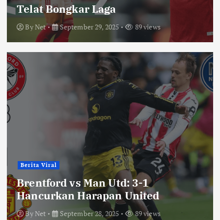
Telat Bongkar Laga
By
Net
September 29, 2025
89 views
Berita Viral
Brentford vs Man Utd: 3-1
Hancurkan Harapan United
By
Net
September 28, 2025
89 views