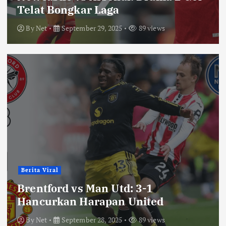
Telat Bongkar Laga
By
Net
September 29, 2025
89 views
Berita Viral
Brentford vs Man Utd: 3-1
Hancurkan Harapan United
By
Net
September 28, 2025
89 views