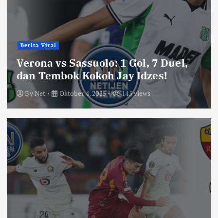
a
s
i
Berita Viral
Verona vs Sassuolo: 1 Gol, 7 Duel,
p
dan Tembok Kokoh Jay Idzes!
o
By
Net
Oktober 4, 2025
145 views
s