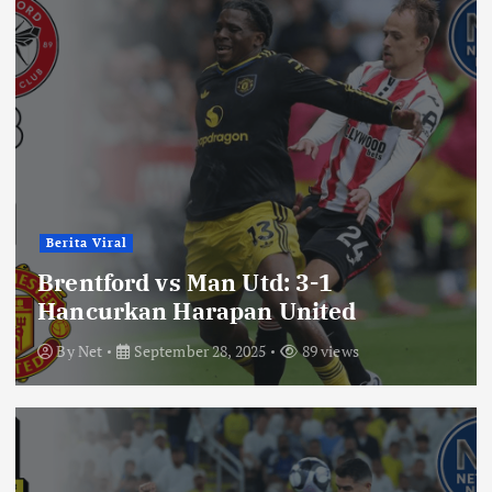
Berita Viral
Brentford vs Man Utd: 3-1
Hancurkan Harapan United
By
Net
September 28, 2025
89 views