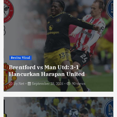
Berita Viral
Brentford vs Man Utd: 3-1
Hancurkan Harapan United
By
Net
September 28, 2025
90 views