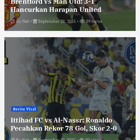
Brentford vs Man Utd: 3-1
Hancurkan Harapan United
By
Net
September 28, 2025
89 views
Berita Viral
Ittihad FC vs Al-Nassr: Ronaldo
Pecahkan Rekor 78 Gol, Skor 2-0
By
Net
September 27, 2025
92 views