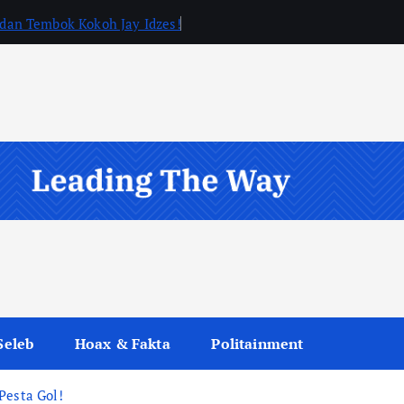
, dan Tembok Kokoh Jay Idzes!
Seleb
Hoax & Fakta
Politainment
Pesta Gol!