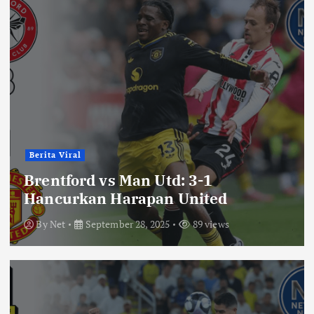
Berita Viral
Brentford vs Man Utd: 3-1
Hancurkan Harapan United
By
Net
September 28, 2025
89 views