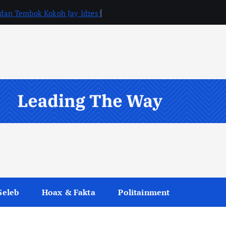
, dan Tembok Kokoh Jay Idzes!
Seleb
Hoax & Fakta
Politainment