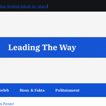
, dan Tembok Kokoh Jay Idzes!
Seleb
Hoax & Fakta
Politainment
26 Panas!