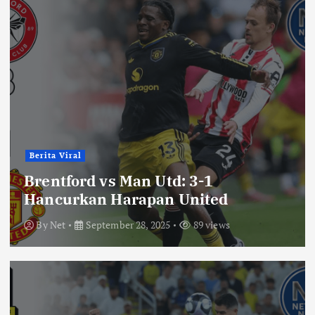
Berita Viral
Brentford vs Man Utd: 3-1
Hancurkan Harapan United
By
Net
September 28, 2025
89 views