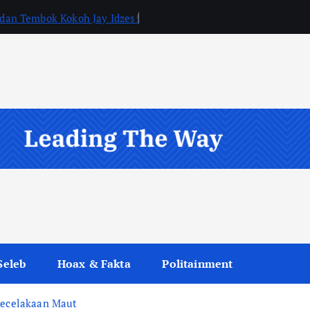
, dan Tembok Kokoh Jay Idzes!
Seleb
Hoax & Fakta
Politainment
 Kecelakaan Maut