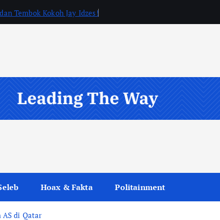
, dan Tembok Kokoh Jay Idzes!
Seleb
Hoax & Fakta
Politainment
 AS di Qatar