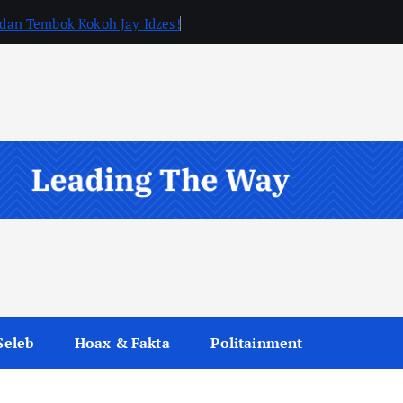
, dan Tembok Kokoh Jay Idzes!
Seleb
Hoax & Fakta
Politainment