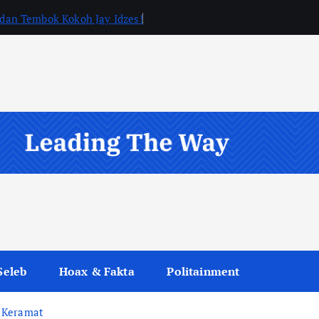
, dan Tembok Kokoh Jay Idzes!
Seleb
Hoax & Fakta
Politainment
r Keramat