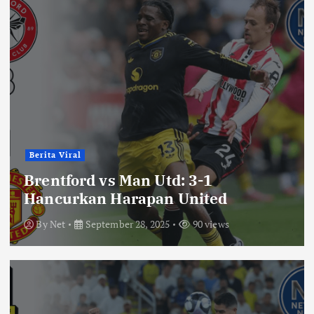
Berita Viral
Brentford vs Man Utd: 3-1
Hancurkan Harapan United
By
Net
September 28, 2025
90 views