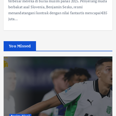
terbesar mereka di bursa musim panas 2025. Penyerang muda
berbakat asal Slovenia, Benjamin Sesko, resmi
menandatangani kontrak dengan nilai fantastis mencapai €85
juta…
You Missed