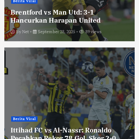
Berita Viral
Brentford vs Man Utd: 3-1
Hancurkan Harapan United
By
Net
September 28, 2025
89 views
Berita Viral
Ittihad FC vs Al-Nassr: Ronaldo
Pecahkan Rekor 78 Gol, Skor 2-0