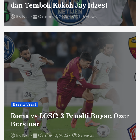
dan Tembok Kokoh Jay Idzes!
By
Net
Oktober 4, 2025
145 views
Berita Viral
Roma vs LOSC: 3 Penalti Buyar, Ozer
Bersinar
By
Net
Oktober 3, 2025
87 views