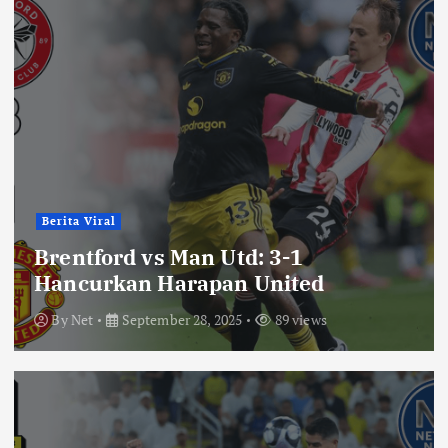
Berita Viral
Brentford vs Man Utd: 3-1
Hancurkan Harapan United
By
Net
September 28, 2025
89 views