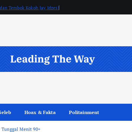
, dan Tembok Kokoh Jay Idzes!
Seleb
Hoax & Fakta
Politainment
l Tunggal Menit 90+