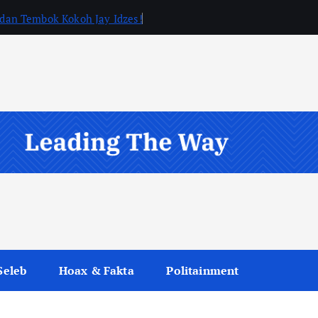
, dan Tembok Kokoh Jay Idzes!
Seleb
Hoax & Fakta
Politainment