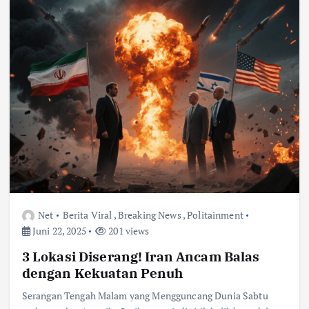
Net
Berita Viral
,
Breaking News
,
Politainment
Juni 22, 2025
201 views
3 Lokasi Diserang! Iran Ancam Balas
dengan Kekuatan Penuh
Serangan Tengah Malam yang Mengguncang Dunia Sabtu