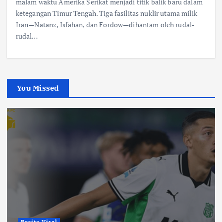
malam waktu Amerika Serikat menjadi titik balik baru dalam
ketegangan Timur Tengah. Tiga fasilitas nuklir utama milik
Iran—Natanz, Isfahan, dan Fordow—dihantam oleh rudal-
rudal…
You Missed