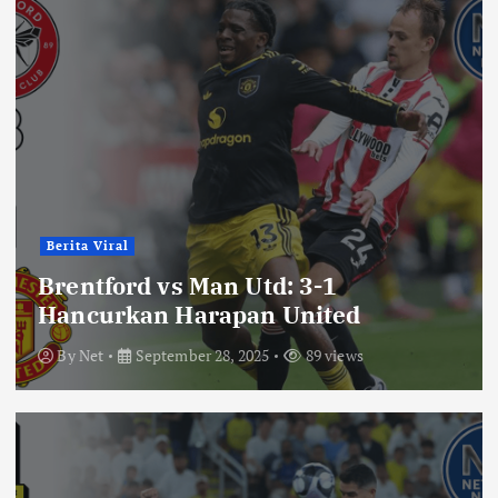
Berita Viral
Brentford vs Man Utd: 3-1
Hancurkan Harapan United
By
Net
September 28, 2025
89 views