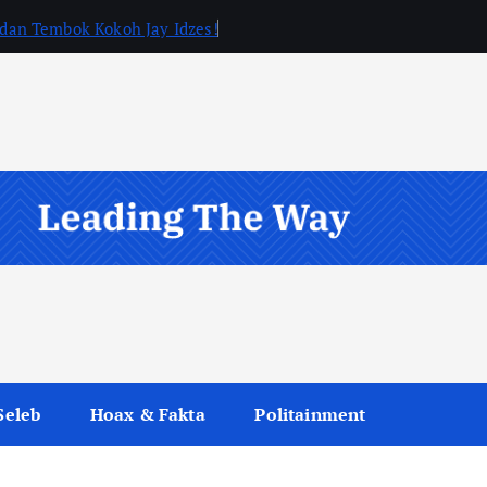
, dan Tembok Kokoh Jay Idzes!
Seleb
Hoax & Fakta
Politainment