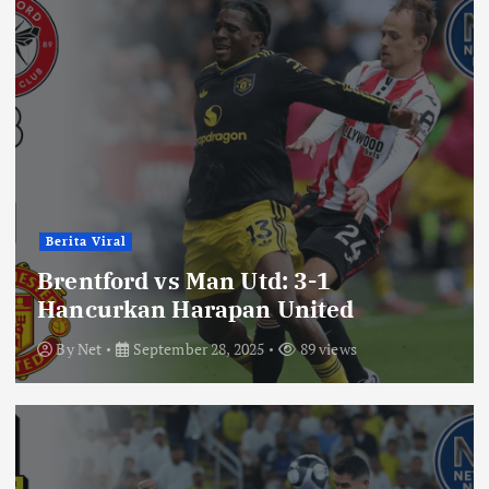
Berita Viral
Brentford vs Man Utd: 3-1
Hancurkan Harapan United
By
Net
September 28, 2025
89 views