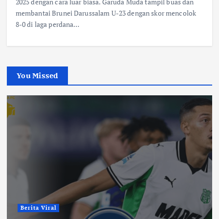
2025 dengan cara luar biasa. Garuda Muda tampil buas dan
membantai Brunei Darussalam U-23 dengan skor mencolok
8-0 di laga perdana…
You Missed
Berita Viral