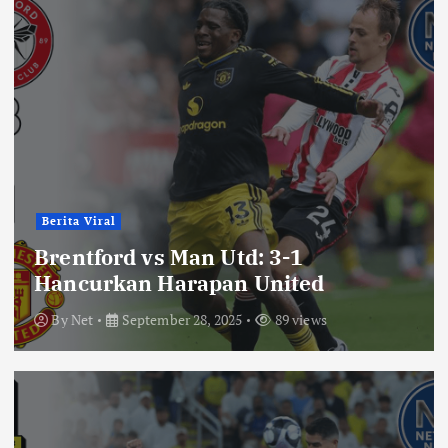
Berita Viral
Brentford vs Man Utd: 3-1
Hancurkan Harapan United
By
Net
September 28, 2025
89 views